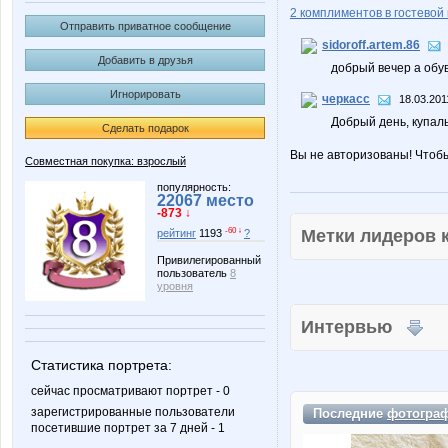
2 комплиментов в гостевой 
Отправить приватное сообщение
sidoroff.artem.86
Добавить в друзья
добрый вечер а обу
Игнорировать
черкасс
18.03.201
Добрый день, купаль
Сделать подарок
Вы не авторизованы! Чтоб
Совместная покупка: взрослый
популярность:
22067 место
-873 ↓
Метки лидеров
-60 ↓
рейтинг
1193
?
Привилегированный
пользователь
8
уровня
Интервью
Статистика портрета:
сейчас просматривают портрет - 0
зарегистрированные пользователи
Последние
фотогра
посетившие портрет за 7 дней - 1