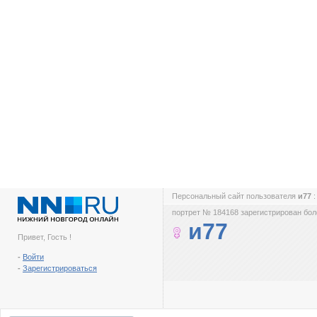
Персональный сайт пользователя
и77
портрет № 184168 зарегистрирован боле
и77
Привет, Гость !
-
Войти
-
Зарегистрироваться